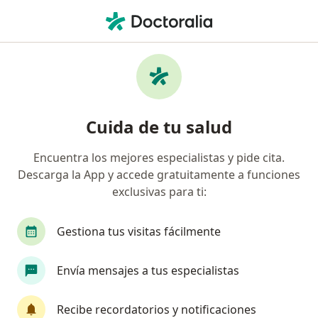
Men
Ginecólogo • Jaén, Cajamarca
Filtros
Mapa
Ginecólogos en Jaén
Cuida de tu salud
Encuentra los mejores especialistas y pide cita.
Descarga la App y accede gratuitamente a funciones
exclusivas para ti:
Gestiona tus visitas fácilmente
Dr. Hugo Torres Heredia
Envía mensajes a tus especialistas
Ginecólogo
44 opinión
Recibe recordatorios y notificaciones