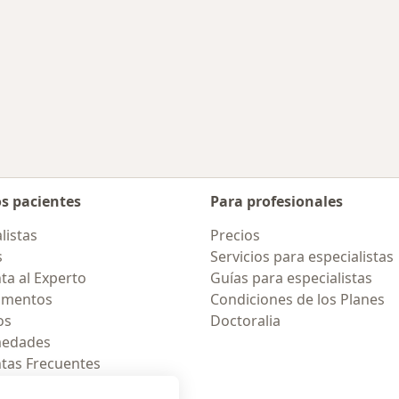
rcanas a Callao
os pacientes
Para profesionales
listas
Precios
s
Servicios para especialistas
ta al Experto
Guías para especialistas
amentos
Condiciones de los Planes
os
Doctoralia
medades
tas Frecuentes
ión para celular