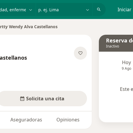
dad, enfermedad o nombre
p. ej. Lima
Iniciar
rtty Wendy Alva Castellanos
r de ciudad
Reserva de
Inactivo
astellanos
Hoy
sobre las especializaciones
9 Ago
Este 
Solicita una cita
Aseguradoras
Opiniones