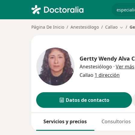
especiali
Página De Inicio
Anestesiólogo
Callao
Ge
Cambia
Gertty Wendy Alva C
Anestesiólogo
·
Ver más
Callao
1 dirección
Datos de contacto
Servicios y precios
Consultorios