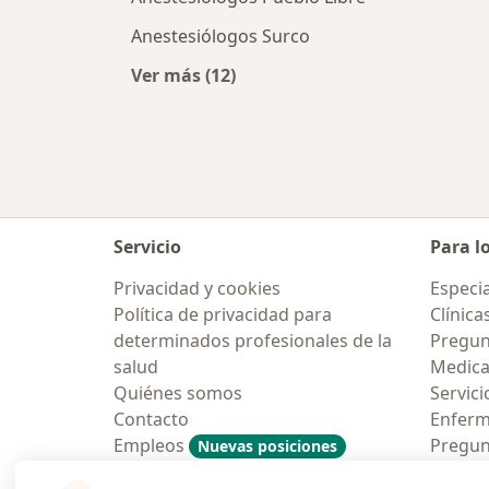
Anestesiólogos Surco
Ver más (12)
Más en esta categoría: Ciudades ce
Servicio
Para l
Privacidad y cookies
Especia
Política de privacidad para
Clínica
determinados profesionales de la
Pregun
salud
Medic
Quiénes somos
Servici
Contacto
Enfer
Empleos
Pregun
Nuevas posiciones
Condiciones Generales de
Aplicac