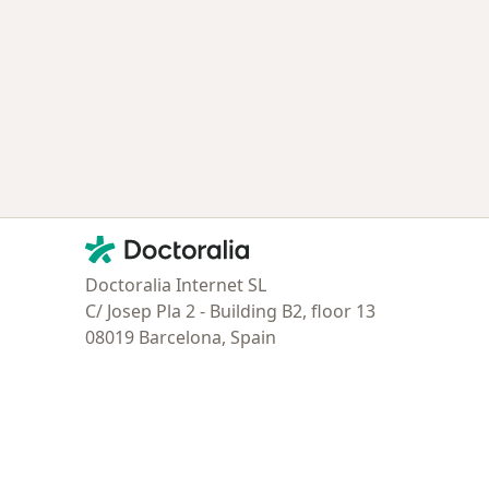
Contacto
Doctoralia - Página de inicio
Doctoralia Internet SL
C/ Josep Pla 2 - Building B2, floor 13
08019 Barcelona, Spain