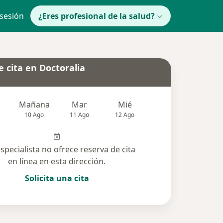
 sesión
¿Eres profesional de la salud?
 cita en Doctoralia
Mañana
Mar
Mié
Jue
Vie
10 Ago
11 Ago
12 Ago
13 Ago
14 Ag
especialista no ofrece reserva de cita
en línea en esta dirección.
Solicita una cita