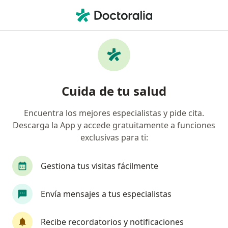
Men
Meningitis • Chiclayo, Lambayeque
Filtros
• 1
Seguro
Mapa
Especialistas en Meningitis en Chiclayo
Cuida de tu salud
Encuentra los mejores especialistas y pide cita.
¿Qué especialidad estás buscando?
Descarga la App y accede gratuitamente a funciones
Neurólogo
Pediatra
Médico general
exclusivas para ti:
Gestiona tus visitas fácilmente
Envía mensajes a tus especialistas
Recibe recordatorios y notificaciones