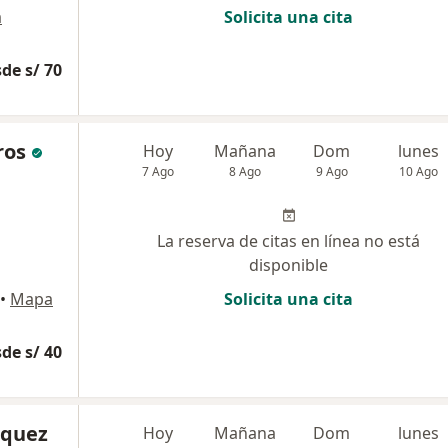
a
Solicita una cita
de s/ 70
ros
Hoy
Mañana
Dom
lunes
7 Ago
8 Ago
9 Ago
10 Ago
La reserva de citas en línea no está
disponible
•
Mapa
Solicita una cita
de s/ 40
squez
Hoy
Mañana
Dom
lunes