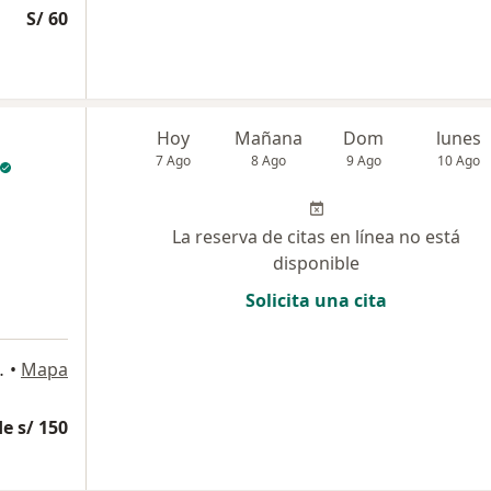
S/ 60
Hoy
Mañana
Dom
lunes
7 Ago
8 Ago
9 Ago
10 Ago
La reserva de citas en línea no está
disponible
Solicita una cita
l Hospital Militar, Pueblo Libre
•
Mapa
e s/ 150