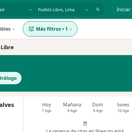
dad, enfermedad o nombre
p. ej. Lima
Iniciar
ibles
Más filtros
•
1
 Libre
Urólogo
alves
Hoy
Mañana
Dom
lunes
7 Ago
8 Ago
9 Ago
10 Ago
La reserva de citas en línea no está