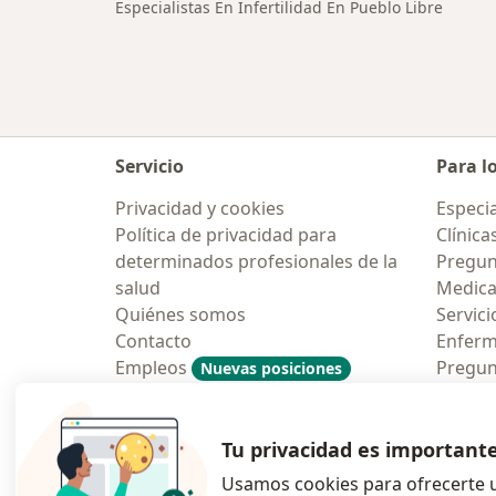
Especialistas En Infertilidad En Pueblo Libre
Servicio
Para l
Privacidad y cookies
Especia
Política de privacidad para
Clínica
determinados profesionales de la
Pregun
salud
Medic
Quiénes somos
Servici
Contacto
Enfer
Empleos
Pregun
Nuevas posiciones
Condiciones Generales de
Aplicac
Contratación
Tu privacidad es important
Usamos cookies para ofrecerte u