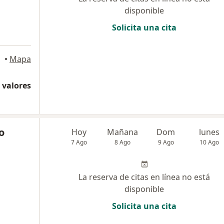
disponible
Solicita una cita
•
Mapa
 valores
o
Hoy
Mañana
Dom
lunes
7 Ago
8 Ago
9 Ago
10 Ago
La reserva de citas en línea no está
disponible
Solicita una cita