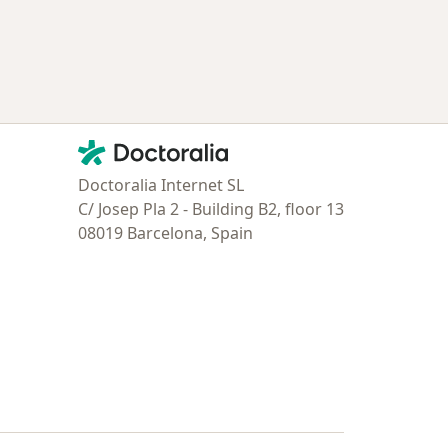
Contacto
Doctoralia - Página de inicio
Doctoralia Internet SL
C/ Josep Pla 2 - Building B2, floor 13
08019 Barcelona, Spain