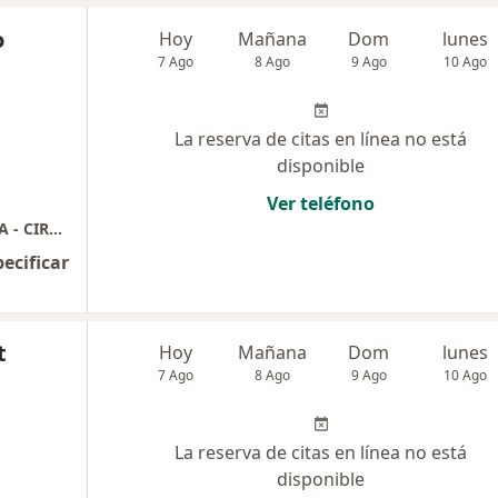
o
Hoy
Mañana
Dom
lunes
7 Ago
8 Ago
9 Ago
10 Ago
La reserva de citas en línea no está
disponible
Ver teléfono
CONSULTA ESPECIALIZADA EN GINECOLOGIA - CIRUGIA DE MÍNIMA INVASIÓN - PISO PELVICO - ENDOMETRIOSIS e INFERTILIDAD
pecificar
t
Hoy
Mañana
Dom
lunes
7 Ago
8 Ago
9 Ago
10 Ago
La reserva de citas en línea no está
disponible