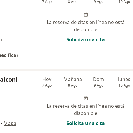
7 Ago
8 Ago
9 Ago
10 Ago
La reserva de citas en línea no está
disponible
a
Solicita una cita
pecificar
alconi
Hoy
Mañana
Dom
lunes
7 Ago
8 Ago
9 Ago
10 Ago
La reserva de citas en línea no está
disponible
•
Mapa
Solicita una cita