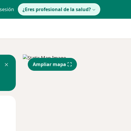
 sesión
¿Eres profesional de la salud?
Ampliar mapa
Mar
Mié
Jue
11 Ago
12 Ago
13 Ago