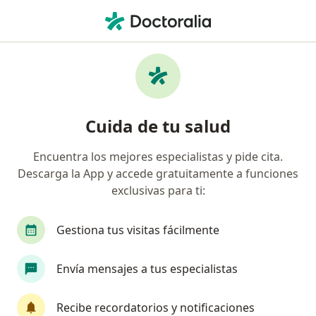
Men
Pediatría • Cajamarca, Cajamarca
Filtros
• 1
Seguro
Mapa
Centros médicos de pediatría en Cajamarca
Cuida de tu salud
Encuentra los mejores especialistas y pide cita.
Descarga la App y accede gratuitamente a funciones
exclusivas para ti:
Gestiona tus visitas fácilmente
Policlínico Láser Los Naranjos - Cajamarca
Envía mensajes a tus especialistas
·
Ver más
Pediatría, Anestesiología, Cardiología
Jr. Los Naranjos 169, El Ingenio
•
Mapa
Recibe recordatorios y notificaciones