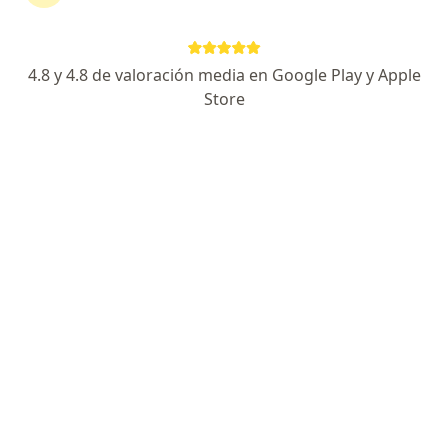
Ningún profesional de este centro tiene citas disponibles
Mostrar perfil
4.8 y 4.8 de valoración media en Google Play y Apple
Store
Hospital Regional Cajamarca
Pediatría
Cajamarca. Jr Larry Jhonson S/N, Cajamarca
•
Mapa
Ningún profesional de este centro tiene citas disponibles
Mostrar perfil