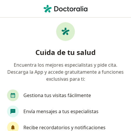
Men
Óptica • Cusco, Cusco
Filtros
• 1
Mapa
Centros médicos de óptica en Cusco
Cuida de tu salud
Encuentra los mejores especialistas y pide cita.
Descarga la App y accede gratuitamente a funciones
exclusivas para ti:
Gestiona tus visitas fácilmente
Centro Optico Latino
Envía mensajes a tus especialistas
Óptica
Avenida Micaela Bastidas, 258, Cusco
•
Mapa
Recibe recordatorios y notificaciones