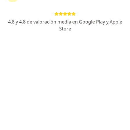
Ningún profesional de este centro tiene citas disponibles
Mostrar perfil
4.8 y 4.8 de valoración media en Google Play y Apple
Store
Centro Optico Latino
Óptica
Calle Ayacucho, 248, Cusco
•
Mapa
Ningún profesional de este centro tiene citas disponibles
Mostrar perfil