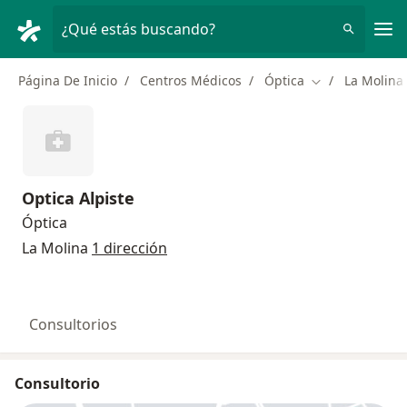
Men
¿Qué estás buscando?
Página De Inicio
Centros Médicos
Óptica
La Molina
Cambiar de ciu
Optica Alpiste
Óptica
La Molina
1 dirección
Consultorios
Consultorio