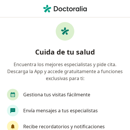
Men
Nefrología • Ica, Ica
Filtros
• 1
Mapa
Centros médicos de nefrología en Ica
Cuida de tu salud
Encuentra los mejores especialistas y pide cita.
Descarga la App y accede gratuitamente a funciones
exclusivas para ti:
Gestiona tus visitas fácilmente
Clinica Tataje
Envía mensajes a tus especialistas
·
Ver más
Nefrología, Cirugía general, Medicina general
Av Conde de Nieva, 355, Ica
•
Mapa
Recibe recordatorios y notificaciones