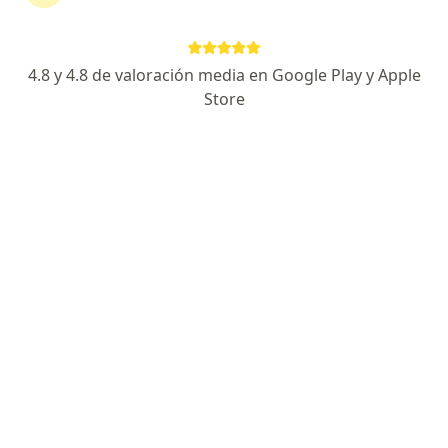
Ningún profesional de este centro tiene citas disponibles
Mostrar perfil
4.8 y 4.8 de valoración media en Google Play y Apple
Store
Clínica Señor de Luren
·
Nefrología, Angiología y cirugía vascular, Cirugía general
Ver más
Av. San Martín 536, Ica
•
Mapa
Ningún profesional de este centro tiene citas disponibles
Mostrar perfil