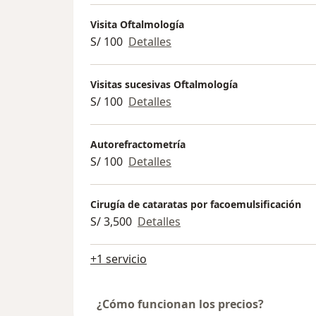
explorar mi sitio web para obtener más inf
Visita Oftalmología
ofrezco. Estoy aquí para responder a tus p
S/ 100
Detalles
oftalmológica que necesitas.
Gracias por visitar mi página web. Espero p
Visitas sucesivas Oftalmología
calidad de vida.
S/ 100
Detalles
Autorefractometría
S/ 100
Detalles
Cirugía de cataratas por facoemulsificación
S/ 3,500
Detalles
+1 servicio
¿Cómo funcionan los precios?