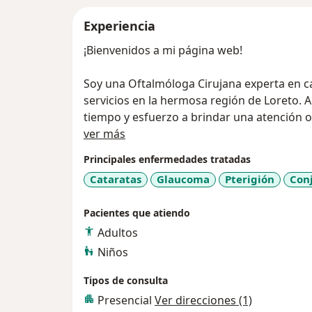
Experiencia
¡Bienvenidos a mi página web!
Soy una Oftalmóloga Cirujana experta en ca
servicios en la hermosa región de Loreto. A
tiempo y esfuerzo a brindar una atención 
Acerca de mí
mejorar la visión y el bienestar de mis paci
ver más
Principales enfermedades tratadas
Uno de mis mayores logros ha sido ser reco
Cataratas
Glaucoma
Pterigión
Conj
inicio de las cirugías de cataratas para Ess
mi gran trabajo y en el cumplimiento de 
Pacientes que atiendo
con la salud visual de la comunidad.
Adultos
En mi práctica como oftalmóloga cirujana, ut
Niños
técnicas quirúrgicas avanzadas para garant
Tipos de consulta
enfoque se centra en brindar una atención
Presencial
Ver direcciones (1)
necesidades individuales de cada paciente 