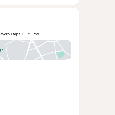
lavero Etapa 1
,
Iquitos
ar
 abre en una nueva pestaña