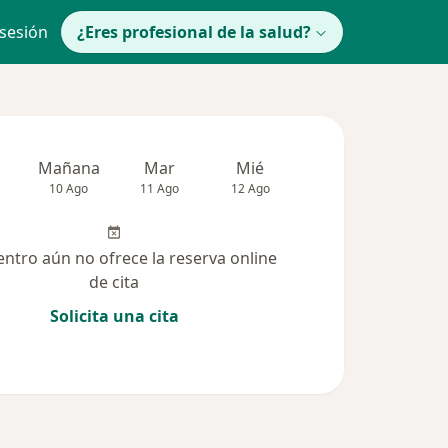
 sesión
¿Eres profesional de la salud?
Mañana
Mar
Mié
Jue
Vie
10 Ago
11 Ago
12 Ago
13 Ago
14 Ag
entro aún no ofrece la reserva online
de cita
Solicita una cita