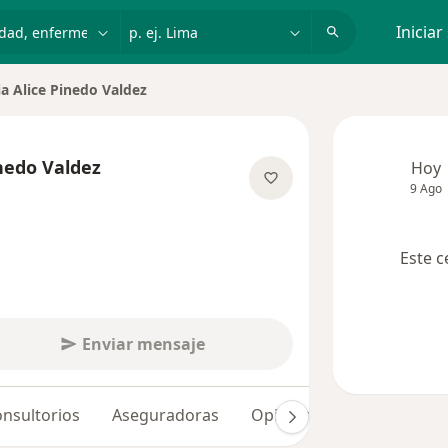
dad, enfermedad o nombre
p. ej. Lima
Iniciar
a Alice Pinedo Valdez
inedo Valdez
Hoy
9 Ago
obre las especializaciones
Este c
Enviar mensaje
nsultorios
Aseguradoras
Opiniones (1)