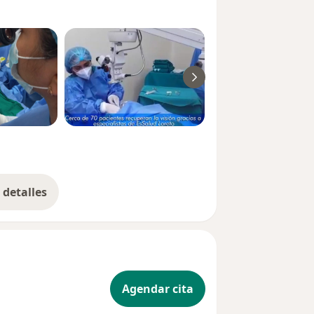
ntos específicos.
ompasiva e integral a aquellos que
r una visión clara y nítida. Entiendo
sentar y trabajo arduamente para
ientes y mejorando significativamente
tir mi experiencia y conocimientos en
orcionar información valiosa sobre las
También encontrarás testimonios de
o la transformación visual y la
detalles
bre la experiencia
izada con los avances más recientes
ias y capacitaciones para brindar la
Agendar cita
as en la región de Loreto, te invito a