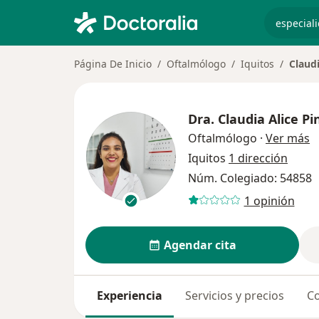
especiali
Página De Inicio
Oftalmólogo
Iquitos
Claudi
Dra.
Claudia Alice P
s
Oftalmólogo
·
Ver más
Iquitos
1 dirección
Núm. Colegiado: 54858
1 opinión
Agendar cita
Experiencia
Servicios y precios
Co