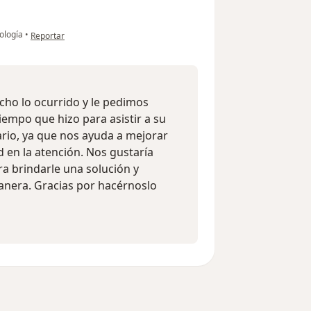
en opinión del usuario Mariela
ología
•
Reportar
ho lo ocurrido y le pedimos
iempo que hizo para asistir a su
rio, ya que nos ayuda a mejorar
 en la atención. Nos gustaría
 brindarle una solución y
anera. Gracias por hacérnoslo