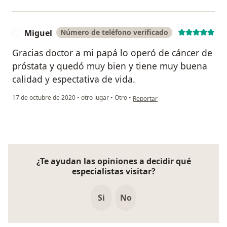
Miguel
Número de teléfono verificado
M
Gracias doctor a mi papá lo operó de cáncer de
próstata y quedó muy bien y tiene muy buena
calidad y espectativa de vida.
en opinión del usuario Miguel
17 de octubre de 2020
•
otro lugar
•
Otro
•
Reportar
¿Te ayudan las opiniones a decidir qué
especialistas visitar?
Si
No