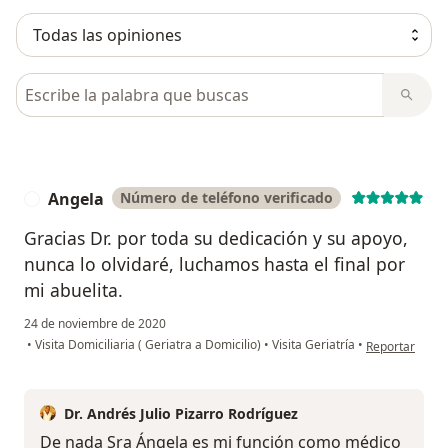
Busca en opiniones
Angela
Número de teléfono verificado
A
Gracias Dr. por toda su dedicación y su apoyo,
nunca lo olvidaré, luchamos hasta el final por
mi abuelita.
24 de noviembre de 2020
en opinión del
•
Visita Domiciliaria ( Geriatra a Domicilio)
•
Visita Geriatría
•
Reportar
Dr. Andrés Julio Pizarro Rodríguez
De nada Sra Ángela es mi función como médico