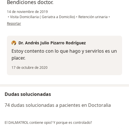
Bendiciones doctor.
14 de noviembre de 2019
•
Visita Domiciliaria ( Geriatra a Domicilio)
•
Retención urinaria
•
en opinión del usuario Cuenta eliminada
Reportar
Dr. Andrés Julio Pizarro Rodríguez
Estoy contento con lo que hago y servirlos es un
placer.
17 de octubre de 2020
Dudas solucionadas
74 dudas solucionadas a pacientes en Doctoralia
El DALMATROL contiene opio? Y porque es controlado?