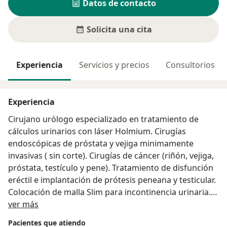
Datos de contacto
Solicita una cita
Experiencia
Servicios y precios
Consultorios
Experiencia
Cirujano urólogo especializado en tratamiento de
cálculos urinarios con láser Holmium. Cirugías
endoscópicas de próstata y vejiga minimamente
invasivas ( sin corte). Cirugías de cáncer (riñón, vejiga,
próstata, testículo y pene). Tratamiento de disfunción
eréctil e implantación de prótesis peneana y testicular.
Colocación de malla Slim para incontinencia urinaria.
Acerca de mí
Biopsia (próstata, pene, testículo). Vasectomías,
ver más
circuncisiones, varicocele, quiste epidídimo.
Pacientes que atiendo