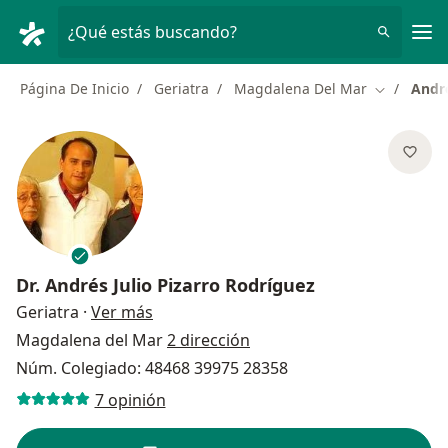
Men
¿Qué estás buscando?
Página De Inicio
Geriatra
Magdalena Del Mar
André
Cambiar d
Dr.
Andrés Julio Pizarro Rodríguez
sobre las especializaciones
Geriatra
·
Ver más
Magdalena del Mar
2 dirección
Núm. Colegiado: 48468 39975 28358
7 opinión