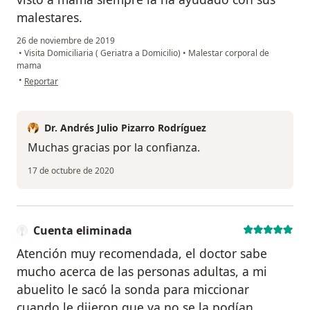
malestares.
26 de noviembre de 2019
•
Visita Domiciliaria ( Geriatra a Domicilio)
•
Malestar corporal de
mama
en opinión del usuario Cuenta eliminada
•
Reportar
Dr. Andrés Julio Pizarro Rodríguez
Muchas gracias por la confianza.
17 de octubre de 2020
Cuenta eliminada
Atención muy recomendada, el doctor sabe
mucho acerca de las personas adultas, a mi
abuelito le sacó la sonda para miccionar
cuando le dijeron que ya no se la podían