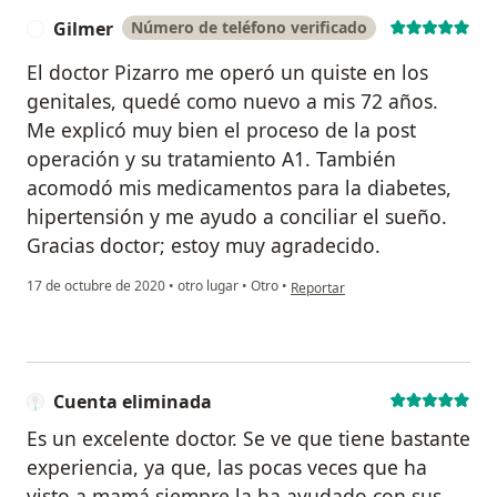
Gilmer
Número de teléfono verificado
G
El doctor Pizarro me operó un quiste en los
genitales, quedé como nuevo a mis 72 años.
Me explicó muy bien el proceso de la post
operación y su tratamiento A1. También
acomodó mis medicamentos para la diabetes,
hipertensión y me ayudo a conciliar el sueño.
Gracias doctor; estoy muy agradecido.
en opinión del usuario Gilmer
17 de octubre de 2020
•
otro lugar
•
Otro
•
Reportar
Cuenta eliminada
Es un excelente doctor. Se ve que tiene bastante
experiencia, ya que, las pocas veces que ha
visto a mamá siempre la ha ayudado con sus