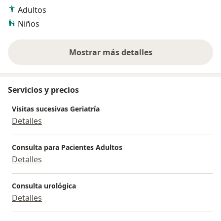
Especialista de enfermedades crónicas del Adulto
Adultos
mayor (artrosis, osteoporosis, HTA, DM2, demencias,
Niños
parkinson, etc)
Mostrar más detalles
sobre la experiencia
Servicios y precios
Visitas sucesivas Geriatría
Detalles
Consulta para Pacientes Adultos
Detalles
Consulta urológica
Detalles