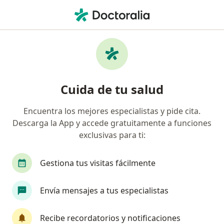
Men
¿Qué estás buscando?
Página De Inicio
Traumatólogo Y Ortopedista
Perú
Rol
Cuida de tu salud
Encuentra los mejores especialistas y pide cita.
Descarga la App y accede gratuitamente a funciones
exclusivas para ti:
Dr.
Rolando Cornejo Vitela
sobre las especial
Traumatólogo y Ortopedista
·
Ver más
Gestiona tus visitas fácilmente
Perú
1 dirección
Núm. Colegiado: 056777 038399
Envía mensajes a tus especialistas
10 opinión
Recibe recordatorios y notificaciones