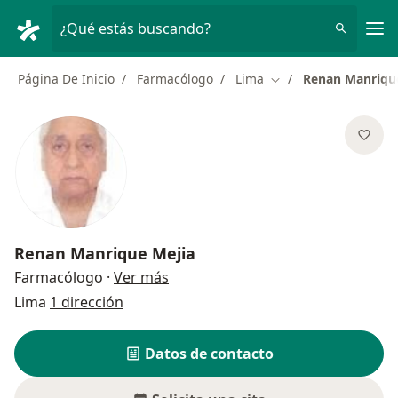
Men
¿Qué estás buscando?
Página De Inicio
Farmacólogo
Lima
Renan Manriqu
Cambiar de ciudad
Renan Manrique Mejia
sobre las especializaciones
Farmacólogo
·
Ver más
Lima
1 dirección
Datos de contacto