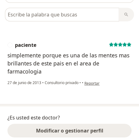
Busca en opiniones
paciente
P
simplemente porque es una de las mentes mas
brillantes de este pais en el area de
farmacologia
en opinión del usuario paciente
27 de junio de 2013
•
Consultorio privado
•
•
Reportar
¿Es usted este doctor?
Modificar o gestionar perfil