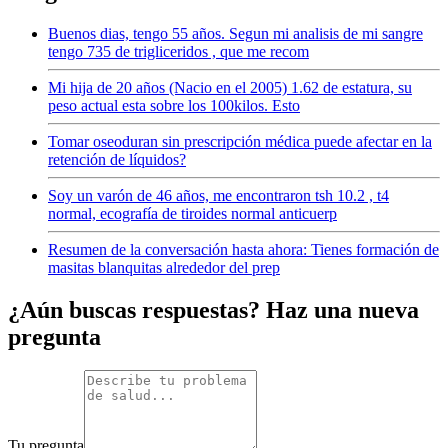
Buenos dias, tengo 55 años. Segun mi analisis de mi sangre
tengo 735 de trigliceridos , que me recom
Mi hija de 20 años (Nacio en el 2005) 1.62 de estatura, su
peso actual esta sobre los 100kilos. Esto
Tomar oseoduran sin prescripción médica puede afectar en la
retención de líquidos?
Soy un varón de 46 años, me encontraron tsh 10.2 , t4
normal, ecografía de tiroides normal anticuerp
Resumen de la conversación hasta ahora: Tienes formación de
masitas blanquitas alrededor del prep
¿Aún buscas respuestas? Haz una nueva
pregunta
Tu pregunta