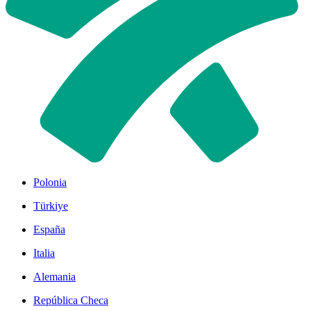
Polonia
Türkiye
España
Italia
Alemania
República Checa