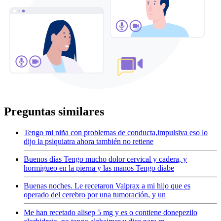
Preguntas similares
Tengo mi niña con problemas de conducta,impulsiva eso lo
dijo la psiquiatra ahora también no retiene
Buenos días Tengo mucho dolor cervical y cadera, y
hormigueo en la pierna y las manos Tengo diabe
Buenas noches. Le recetaron Valprax a mi hijo que es
operado del cerebro por una tumoración, y un
Me han recetado alisep 5 mg y es o contiene donepezilo