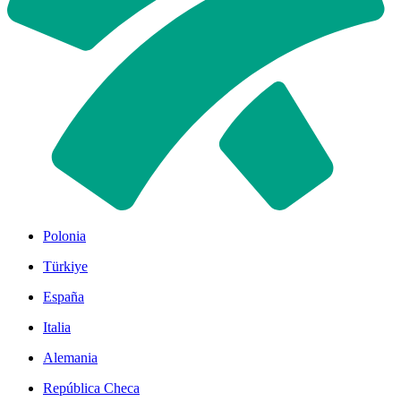
Polonia
Türkiye
España
Italia
Alemania
República Checa