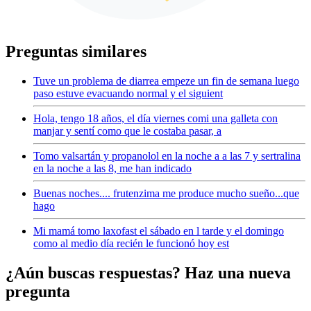
Preguntas similares
Tuve un problema de diarrea empeze un fin de semana luego
paso estuve evacuando normal y el siguient
Hola, tengo 18 años, el día viernes comi una galleta con
manjar y sentí como que le costaba pasar, a
Tomo valsartán y propanolol en la noche a a las 7 y sertralina
en la noche a las 8, me han indicado
Buenas noches.... frutenzima me produce mucho sueño...que
hago
Mi mamá tomo laxofast el sábado en l tarde y el domingo
como al medio día recién le funcionó hoy est
¿Aún buscas respuestas? Haz una nueva
pregunta