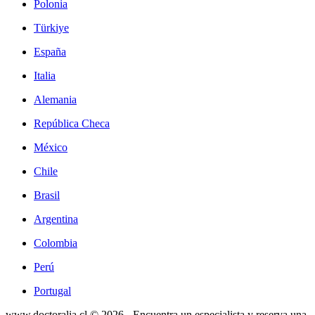
Polonia
Türkiye
España
Italia
Alemania
República Checa
México
Chile
Brasil
Argentina
Colombia
Perú
Portugal
www.doctoralia.cl © 2026 - Encuentra un especialista y reserva una