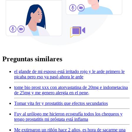
Preguntas similares
el glande de mi esposo está irritado rojo y le arde primero le
picaba pero eso ya pasó ahora le arde
tome bio prost xxx con atorvastatina de 20mg e indometacina
de 25mg y me genero alergia en el pene,
Tomar vita fer y prostatitis que efectos secundarios
Fuy al urólogo me hicieron ecografía todos los chequeos y
tengo prostatitis mi próstata está inflama
Me extirparon un riñón hace 2 años, es hora de sacarme una