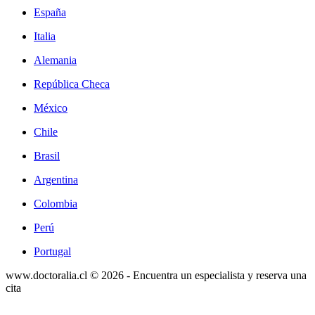
España
Italia
Alemania
República Checa
México
Chile
Brasil
Argentina
Colombia
Perú
Portugal
www.doctoralia.cl © 2026 - Encuentra un especialista y reserva una
cita