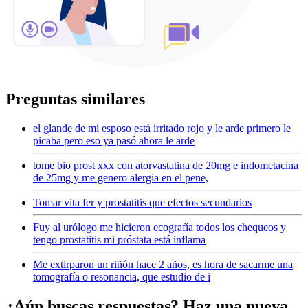
Preguntas similares
el glande de mi esposo está irritado rojo y le arde primero le
picaba pero eso ya pasó ahora le arde
tome bio prost xxx con atorvastatina de 20mg e indometacina
de 25mg y me genero alergia en el pene,
Tomar vita fer y prostatitis que efectos secundarios
Fuy al urólogo me hicieron ecografía todos los chequeos y
tengo prostatitis mi próstata está inflama
Me extirparon un riñón hace 2 años, es hora de sacarme una
tomografía o resonancia, que estudio de i
¿Aún buscas respuestas? Haz una nueva