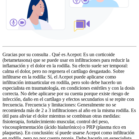
Gracias por su consulta . Qué es Acepot: Es un corticoide
(betametasona) que se puede usar en infiltraciones para reducir la
inflamación y el dolor en la rodilla. Su efecto suele ser temporal:
calma el dolor, pero no regenera el cartílago desgastado. Sobre
infiltrarse en la rodilla: Sí, el Acepot puede aplicarse como
infiltración intraarticular en rodilla, pero solo debe hacerlo un
especialista en traumatología, en condiciones estériles y con la dosis
correcta. No debe aplicarse por su cuenta porque existe riesgo de
infección, daño en el cartílago y efectos secundarios si se repite con
frecuencia. Frecuencia y limitaciones: Generalmente no se
recomienda más de 2 a 3 infiltraciones al año en la misma rodilla. Es
útil para aliviar el dolor mientras se combinan otras medidas:
fisioterapia, fortalecimiento muscular, control del peso,
viscosuplementación (ácido hialurónico) o PRP (plasma rico en
plaquetas). En conclusión: sí puede usarse Acepot como infiltración
en rodilla, pero no por cuenta propia. Debe hacerlo un especialista,