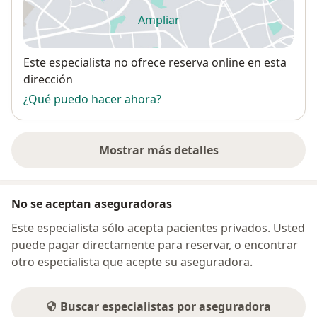
Ampliar
se abre en una nueva pestañ
Disponibilidad
Este especialista no ofrece reserva online en esta
dirección
¿Qué puedo hacer ahora?
Mostrar más detalles
sobre la dirección
No se aceptan aseguradoras
Este especialista sólo acepta pacientes privados. Usted
puede pagar directamente para reservar, o encontrar
otro especialista que acepte su aseguradora.
Buscar especialistas por aseguradora