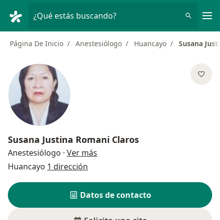
Men
¿Qué estás buscando?
Página De Inicio
Anestesiólogo
Huancayo
Susana Just
Susana Justina Romani Claros
sobre las especializaciones
Anestesiólogo
·
Ver más
Huancayo
1 dirección
Datos de contacto