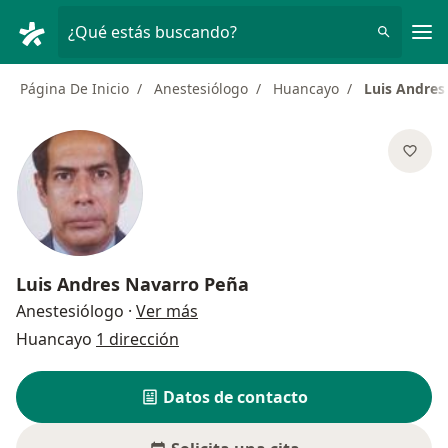
Men
¿Qué estás buscando?
Página De Inicio
Anestesiólogo
Huancayo
Luis Andres
Luis Andres Navarro Peña
sobre las especializaciones
Anestesiólogo
·
Ver más
Huancayo
1 dirección
Datos de contacto