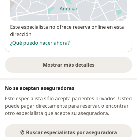
Ampliar
se abre en una nueva pestañ
Disponibilidad
Este especialista no ofrece reserva online en esta
dirección
¿Qué puedo hacer ahora?
Mostrar más detalles
sobre la dirección
No se aceptan aseguradoras
Este especialista sólo acepta pacientes privados. Usted
puede pagar directamente para reservar, o encontrar
otro especialista que acepte su aseguradora.
Buscar especialistas por aseguradora