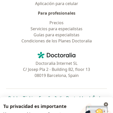
Aplicación para celular
Para profesionales
Precios
Servicios para especialistas
Guías para especialistas
Condiciones de los Planes Doctoralia
Contacto
Doctoralia - Página de inicio
Doctoralia Internet SL
C/ Josep Pla 2 - Building B2, floor 13
08019 Barcelona, Spain
se abre en una nueva pestaña
se abre en una nueva pestaña
se abre en una nueva pestaña
se abre en una nueva pes
se abre en 
se a
Polska
,
Türkiye
,
España
,
Italia
,
Deutschland
,
Česko
,
se abre en una nueva pestaña
se abre en una nueva pestaña
se abre en una nueva pestaña
se abre en una nueva p
se abre en 
se abr
Portugal
,
México
,
Chile
,
Brasil
,
Argentina
,
Perú
,
Tu privacidad es importante
se abre en una nueva pe
Colombia