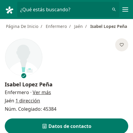
Men
¿Qué estás buscando?
Página De Inicio
Enfermero
Jaén
Isabel Lopez Peña
Isabel Lopez Peña
sobre las especializaciones
Enfermero
·
Ver más
Jaén
1 dirección
Núm. Colegiado: 45384
Datos de contacto