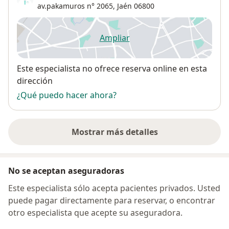
av.pakamuros n° 2065,
Jaén
06800
Ampliar
se abre en una nueva pestañ
Disponibilidad
Este especialista no ofrece reserva online en esta
dirección
¿Qué puedo hacer ahora?
Mostrar más detalles
sobre la dirección
No se aceptan aseguradoras
Este especialista sólo acepta pacientes privados. Usted
puede pagar directamente para reservar, o encontrar
otro especialista que acepte su aseguradora.