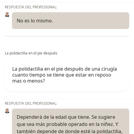
c.
Especialidad
RESPUESTA DEL PROFESIONAL:
No es lo mismo.
·
Mención:
Cirugía Plastica
Institución
:
Universidad Particular San Martín de
Porres
La polidactilia en el pie después
Fecha:
2007-2010
La polidactilia en el pie después de una cirugía
Pais-Ciudad:
Lima -Perú
cuanto tiempo se tiene que estar en reposo
mas o menos?
d.
Maestría
RESPUESTA DEL PROFESIONAL:
·
Mención:
Salud Ocupacional y Ambiental
Dependerá de la edad que tiene. Se sugiere
que sea más probable operado en la niñez. Y
Institución
:
Universidad Nacional Mayor de San
también depende de donde esté la polidactilia,