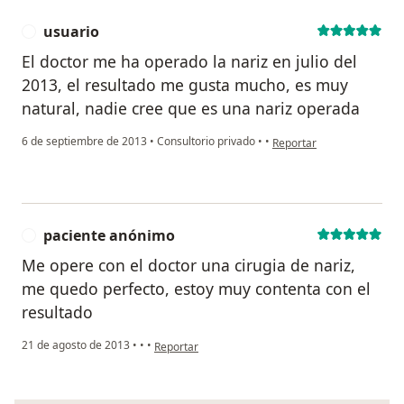
de Essalud (Ex Empleado), ambos de la ciudad de Lima.
usuario
U
El doctor me ha operado la nariz en julio del
II.
GRADOS Y TITULOS
2013, el resultado me gusta mucho, es muy
natural, nadie cree que es una nariz operada
en opinión del usuario usu
a.
Bachiller
6 de septiembre de 2013
•
Consultorio privado
•
•
Reportar
·
Mención:
Bachiller en Medicina
paciente anónimo
P
Me opere con el doctor una cirugia de nariz,
Institución
:
Universidad Particular San Martín de
me quedo perfecto, estoy muy contenta con el
Porres
resultado
Fecha:
Enero 2000
en opinión del usuario paciente anónimo
21 de agosto de 2013
•
•
•
Reportar
Pais-Ciudad:
Lima- Perú