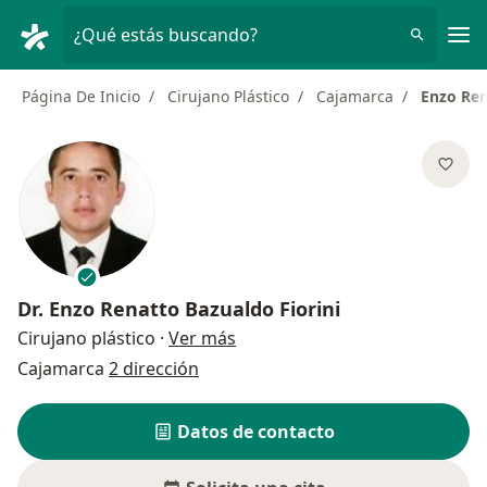
Men
¿Qué estás buscando?
Página De Inicio
Cirujano Plástico
Cajamarca
Enzo Ren
Dr.
Enzo Renatto Bazualdo Fiorini
sobre las especializaciones
Cirujano plástico
·
Ver más
Cajamarca
2 dirección
Datos de contacto