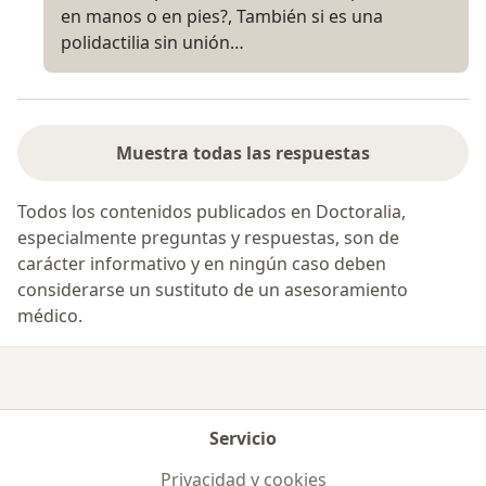
Marcos
en manos o en pies?, También si es una
polidactilia sin unión…
Fecha:
2005-2006
Pais-Ciudad:
Lima -Perú
Muestra todas las respuestas
III.
EXPERIENCIA PROFESIONAL EN LA
Todos los contenidos publicados en Doctoralia,
ESPECIALIDAD
especialmente preguntas y respuestas, son de
carácter informativo y en ningún caso deben
considerarse un sustituto de un asesoramiento
médico.
Servicio
Privacidad y cookies