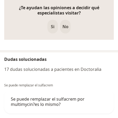
¿Te ayudan las opiniones a decidir qué
especialistas visitar?
Si
No
b.
Título profesional
·
Mención:
Médico Cirujano
Dudas solucionadas
Institución
:
Universidad Particular San Martín de
17 dudas solucionadas a pacientes en Doctoralia
Porres
Se puede remplazar el sulfacrem
Fecha:
Marzo 2000
Se puede remplazar el sulfacrem por
Pais-Ciudad:
Lima - Perú
multimycin?es lo mismo?