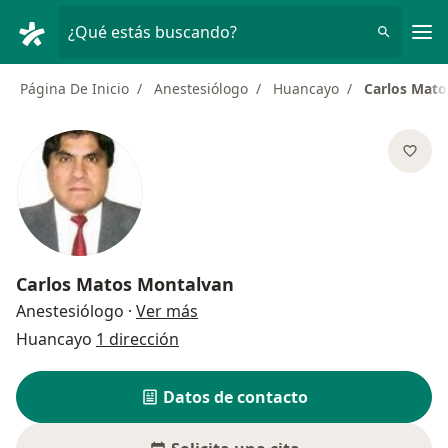
Men
¿Qué estás buscando?
Página De Inicio
Anestesiólogo
Huancayo
Carlos Mato
Carlos Matos Montalvan
sobre las especializaciones
Anestesiólogo
·
Ver más
Huancayo
1 dirección
Datos de contacto