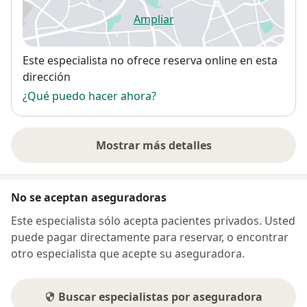
Ampliar
se abre en una nueva pestañ
Disponibilidad
Este especialista no ofrece reserva online en esta
dirección
¿Qué puedo hacer ahora?
Mostrar más detalles
sobre la dirección
No se aceptan aseguradoras
Este especialista sólo acepta pacientes privados. Usted
puede pagar directamente para reservar, o encontrar
otro especialista que acepte su aseguradora.
Buscar especialistas por aseguradora