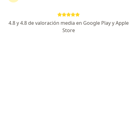
4.8 y 4.8 de valoración media en Google Play y Apple
Store
No hemos encontrado ningún Oftalmólogo
en Lince, Lima