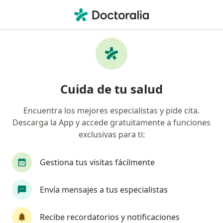
Men
Oftalmólogo • Lince, Lima
Búsquedas relacionadas
Enfermedades más tratadas
Cataratas en Lince
Cuida de tu salud
Pterigión en Lince
Encuentra los mejores especialistas y pide cita.
Glaucoma en Lince
Descarga la App y accede gratuitamente a funciones
Miopía en Lince
exclusivas para ti:
Ojo seco en Lince
Gestiona tus visitas fácilmente
Ver más (15)
Más en esta categoría: Enfermedades más tr
Envía mensajes a tus especialistas
Página De Inicio
Oftalmólogo
Lince
Pacificovida
Cambia
Recibe recordatorios y notificaciones