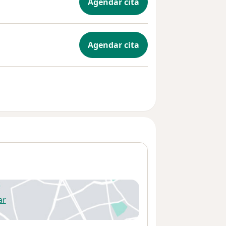
Agendar cita
Agendar cita
ar
 abre en una nueva pestaña