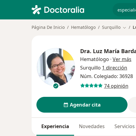
especiali
Página De Inicio
Hematólogo
Surquillo
L
Cambi
Dra.
Luz María Barda
so
Hematólogo
·
Ver más
Surquillo
1 dirección
Núm. Colegiado: 36928
74 opinión
Agendar cita
Experiencia
Novedades
Servicios