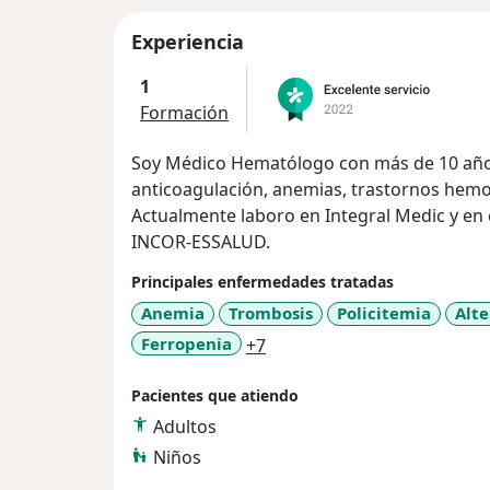
Experiencia
1
Formación
Soy Médico Hematólogo con más de 10 años
anticoagulación, anemias, trastornos hem
Actualmente laboro en Integral Medic y en 
INCOR-ESSALUD.
Principales enfermedades tratadas
Anemia
Trombosis
Policitemia
Alte
a11y_sr_more_diseases
Ferropenia
+7
Pacientes que atiendo
Adultos
Niños