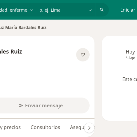
dad, enfermedad o nombre
p. ej. Lima
Iniciar
uz María Bardales Ruiz
ar de ciudad
les Ruiz
Hoy
5 Ago
bre las especializaciones
Este c
Enviar mensaje
 y precios
Consultorios
Aseguradoras
Opiniones 