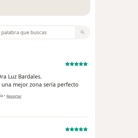
 opiniones
opiniones
ra Luz Bardales.
n una mejor zona sería perfecto
en opinión del usuario Christian Gamio
ía
•
Reportar