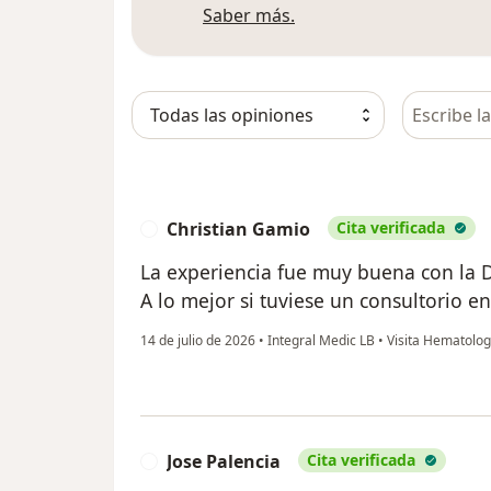
Más información sobre
Saber más.
Busca en 
Christian Gamio
Cita verificada
C
La experiencia fue muy buena con la D
A lo mejor si tuviese un consultorio e
14 de julio de 2026
•
Integral Medic LB
•
Visita Hematolog
Jose Palencia
Cita verificada
J