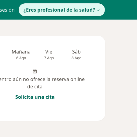
 sesión
¿Eres profesional de la salud?
Mañana
Vie
Sáb
Dom
lune
6 Ago
7 Ago
8 Ago
9 Ago
10 Ag
entro aún no ofrece la reserva online
de cita
Solicita una cita
(74)
Dudas solucionadas (32)