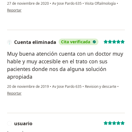
27 de noviembre de 2020
•
Av Jose Pardo 635
•
Visita Oftalmología
•
en opinión del usuario E.t.u
Reportar
Cuenta eliminada
Cita verificada
Muy buena atención cuenta con un doctor muy
hable y muy accesible en el trato con sus
pacientes donde nos da alguna solución
apropiada
20 de noviembre de 2019
•
Av Jose Pardo 635
•
Revision y descarte
•
en opinión del usuario Cuenta eliminada
Reportar
usuario
U