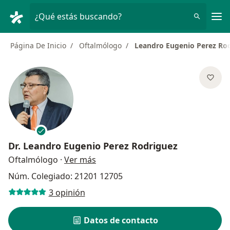
Men
¿Qué estás buscando?
Página De Inicio
Oftalmólogo
Leandro Eugenio Perez Ro
Dr.
Leandro Eugenio Perez Rodriguez
sobre las especializaciones
Oftalmólogo
·
Ver más
Núm. Colegiado: 21201 12705
3 opinión
Datos de contacto