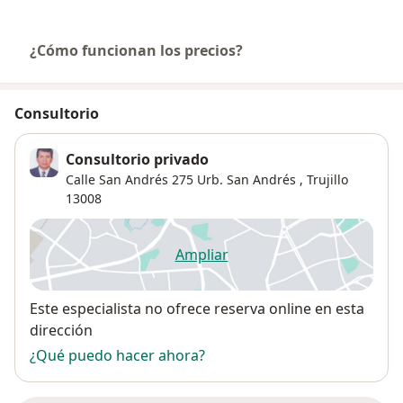
¿Cómo funcionan los precios?
Consultorio
Consultorio privado
Calle San Andrés 275 Urb. San Andrés ,
Trujillo
13008
Ampliar
se abre en una nueva pestañ
Disponibilidad
Este especialista no ofrece reserva online en esta
dirección
¿Qué puedo hacer ahora?