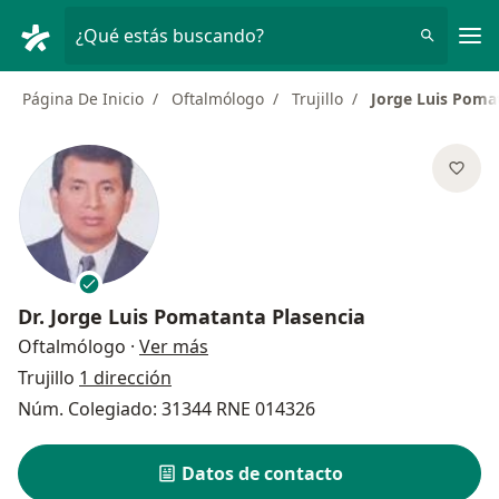
Men
¿Qué estás buscando?
Página De Inicio
Oftalmólogo
Trujillo
Jorge Luis Poma
Dr.
Jorge Luis Pomatanta Plasencia
sobre las especializaciones
Oftalmólogo
·
Ver más
Trujillo
1 dirección
Núm. Colegiado: 31344 RNE 014326
Datos de contacto