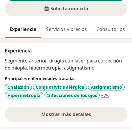
Solicita una cita
Experiencia
Servicios y precios
Consultorios
Experiencia
Segmento anterior, cirugía con láser para corrección
de miopía, hipermetropía, astigmatismo
Principales enfermedades tratadas
Chalazión
Conjuntivitis alérgica
Astigmatismo
a11y_sr_m
Hipermetropía
Infecciones de los ojos
+25
Mostrar más detalles
sobre la experiencia