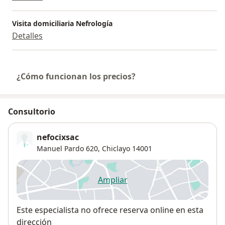
Visita domiciliaria Nefrología
Detalles
¿Cómo funcionan los precios?
Consultorio
nefocixsac
Manuel Pardo 620,
Chiclayo
14001
Ampliar
se abre en una nueva pestañ
Disponibilidad
Este especialista no ofrece reserva online en esta
dirección