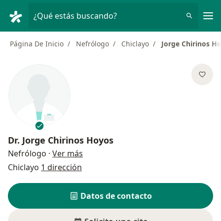
Men
¿Qué estás buscando?
Página De Inicio
Nefrólogo
Chiclayo
Jorge Chirinos H
Dr.
Jorge Chirinos Hoyos
sobre las especializaciones
Nefrólogo
·
Ver más
Chiclayo
1 dirección
Datos de contacto