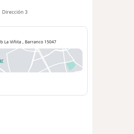
Dirección 3
b La Viñita
,
Barranco
15047
ar
 abre en una nueva pestaña