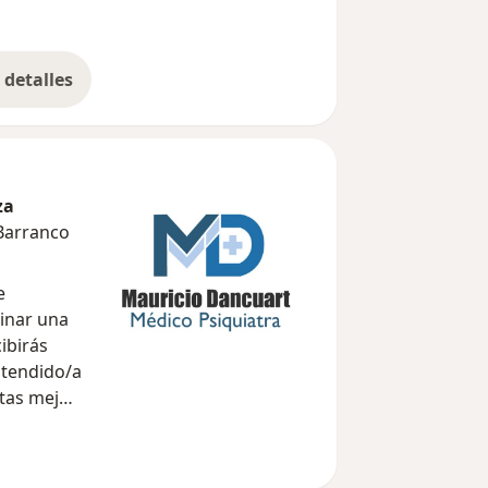
detalles
bre la experiencia
za
Barranco
e
inar una
ibirás
ntendido/a
ntas mejor.