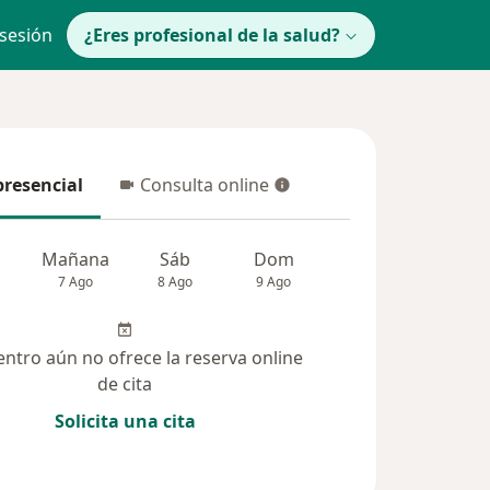
 sesión
¿Eres profesional de la salud?
presencial
Consulta online
resencial
Consulta online
Mañana
Sáb
Dom
lunes
Mar
7 Ago
8 Ago
9 Ago
10 Ago
11 Ag
entro aún no ofrece la reserva online
de cita
Solicita una cita
(100)