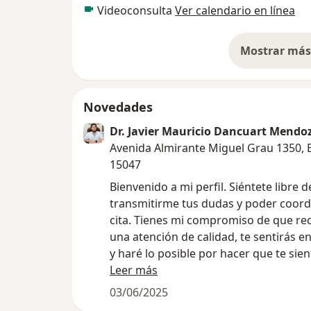
Videoconsulta
Ver calendario en línea
Mostrar más 
so
Novedades
Dr. Javier Mauricio Dancuart Mendo
Avenida Almirante Miguel Grau 1350, 
15047
Bienvenido a mi perfil. Siéntete libre d
transmitirme tus dudas y poder coord
cita. Tienes mi compromiso de que rec
una atención de calidad, te sentirás e
y haré lo posible por hacer que te sie
Leer más
Así que dime, ¿cómo puedo ayudarte?
03/06/2025