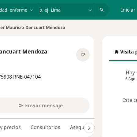
dad, enfermedad o nombre
p. ej. Lima
Iniciar
ier Mauricio Dancuart Mendoza
 de ciudad
Dancuart Mendoza
Visita 
Visita p
e las especializaciones
Hoy
75908 RNE-047104
6 Ago
Este c
Enviar mensaje
 y precios
Consultorios
Aseguradoras
Opiniones 