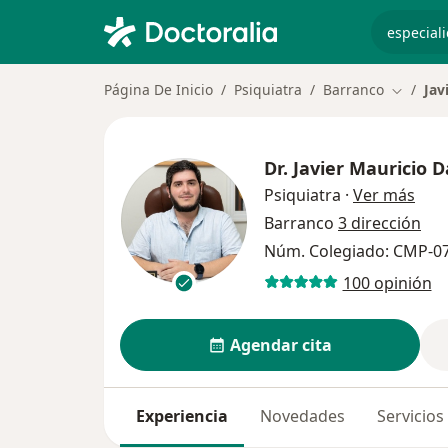
especiali
Página De Inicio
Psiquiatra
Barranco
Jav
Cambiar
Dr.
Javier Mauricio 
sobr
Psiquiatra
·
Ver más
Barranco
3 dirección
Núm. Colegiado: CMP-0
100 opinión
Agendar cita
Experiencia
Novedades
Servicios