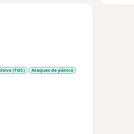
lsivo (TOC)
Ataques de pánico
a11y_sr_more_diseases