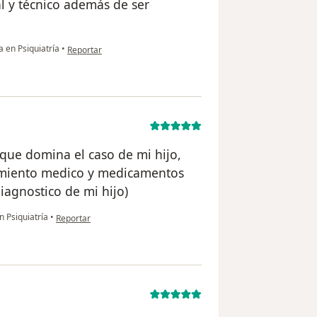
l y técnico además de ser
en opinión del usuario Moisés Cerna
 en Psiquiatría
•
Reportar
que domina el caso de mi hijo,
tamiento medico y medicamentos
agnostico de mi hijo)
en opinión del usuario M. A.
 Psiquiatría
•
Reportar