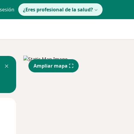
 sesión
¿Eres profesional de la salud?
Ampliar mapa
lunes
Mar
Mié
10 Ago
11 Ago
12 Ago