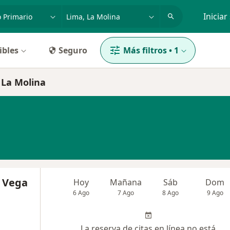
dad, enfermedad o nombre
p. ej. Lima
Iniciar
ibles
Seguro
Más filtros
•
1
 La Molina
a Vega
Hoy
Mañana
Sáb
Dom
6 Ago
7 Ago
8 Ago
9 Ago
La reserva de citas en línea no está