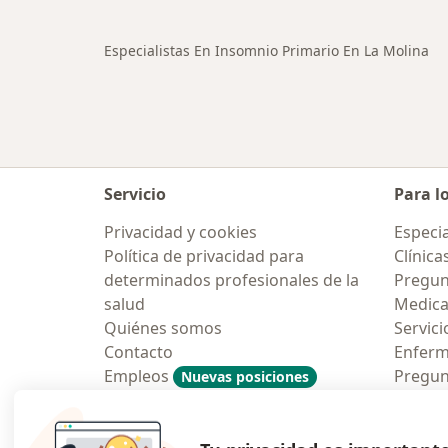
Especialistas En Insomnio Primario En La Molina
Servicio
Para l
Privacidad y cookies
Especia
Política de privacidad para
Clínica
determinados profesionales de la
Pregun
salud
Medic
Quiénes somos
Servici
Contacto
Enfer
Empleos
Pregun
Nuevas posiciones
Condiciones Generales de
Aplicac
Contratación