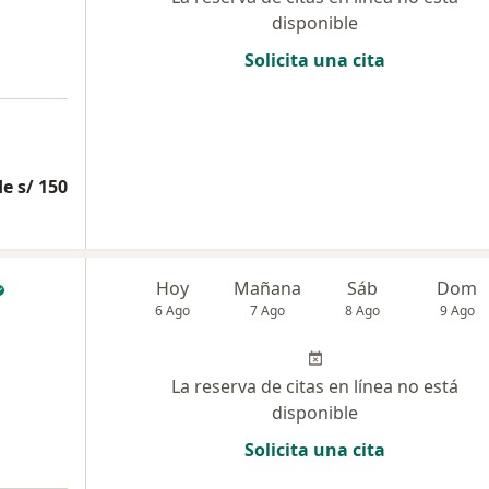
disponible
Solicita una cita
e s/ 150
Hoy
Mañana
Sáb
Dom
6 Ago
7 Ago
8 Ago
9 Ago
La reserva de citas en línea no está
disponible
Solicita una cita