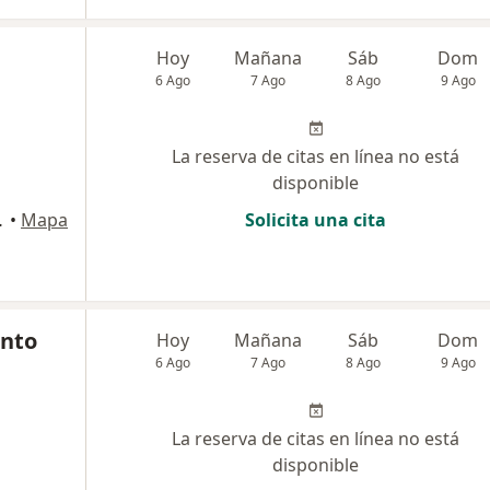
Hoy
Mañana
Sáb
Dom
6 Ago
7 Ago
8 Ago
9 Ago
La reserva de citas en línea no está
disponible
s 170, Surco
•
Mapa
Solicita una cita
into
Hoy
Mañana
Sáb
Dom
6 Ago
7 Ago
8 Ago
9 Ago
La reserva de citas en línea no está
disponible