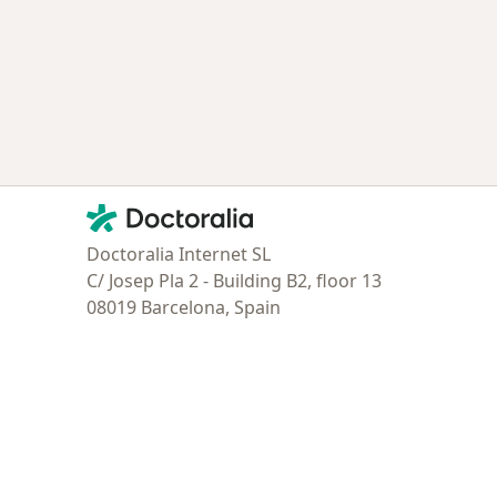
Contacto
Doctoralia - Página de inicio
Doctoralia Internet SL
C/ Josep Pla 2 - Building B2, floor 13
08019 Barcelona, Spain