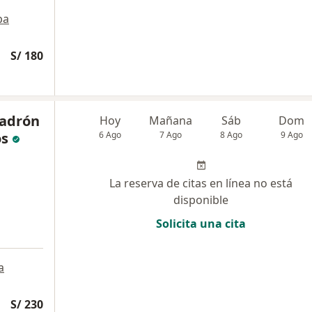
pa
S/ 180
Ladrón
Hoy
Mañana
Sáb
Dom
os
6 Ago
7 Ago
8 Ago
9 Ago
La reserva de citas en línea no está
disponible
Solicita una cita
a
S/ 230