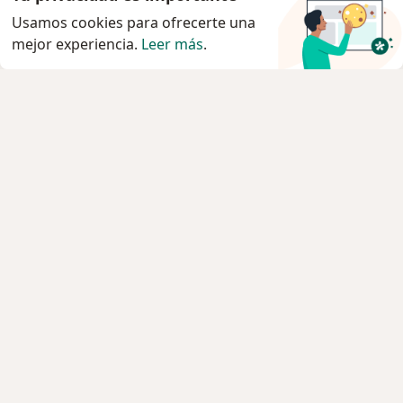
Usamos cookies para ofrecerte una
mejor experiencia.
Leer más
.
Servicio
Privacidad y cookies
Política de privacidad para determinados
profesionales de la salud
Quiénes somos
Contacto
Empleos
Nuevas posiciones
Condiciones Generales de Contratación
Para los pacientes
Especialistas
Clínicas
Pregunta al Experto
Medicamentos