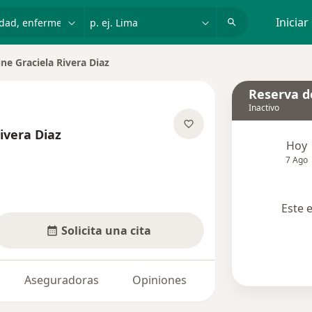
dad, enfermedad o nombre
p. ej. Lima
Iniciar
ne Graciela Rivera Diaz
Reserva de
Inactivo
ivera Diaz
Hoy
e las especializaciones
7 Ago
Este 
Solicita una cita
Aseguradoras
Opiniones