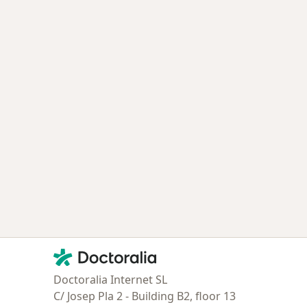
Contacto
Doctoralia - Página de inicio
Doctoralia Internet SL
C/ Josep Pla 2 - Building B2, floor 13