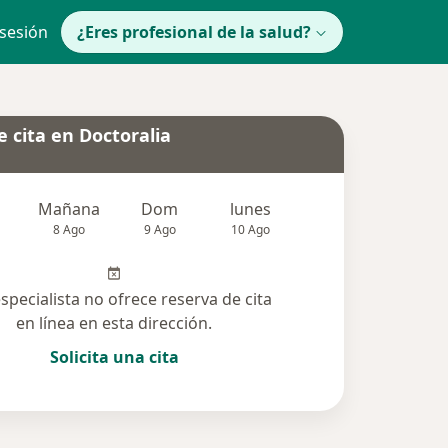
 sesión
¿Eres profesional de la salud?
 cita en Doctoralia
Mañana
Dom
lunes
Mar
Mié
8 Ago
9 Ago
10 Ago
11 Ago
12 Ag
especialista no ofrece reserva de cita
en línea en esta dirección.
Solicita una cita