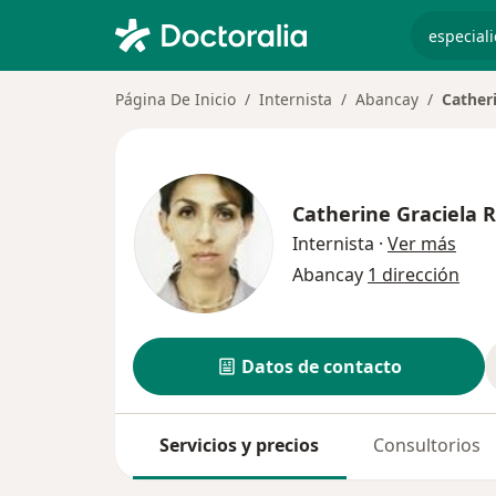
especiali
Página De Inicio
Internista
Abancay
Catheri
Catherine Graciela R
sobr
Internista
·
Ver más
Abancay
1 dirección
Datos de contacto
Servicios y precios
Consultorios