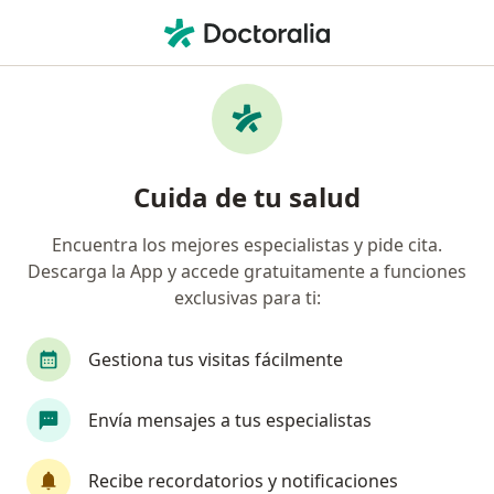
Men
Pacificovida • Arequipa, Arequipa
Página De Inicio
Arequipa
Pacificovida
Cuida de tu salud
Encuentra los mejores especialistas y pide cita.
Descarga la App y accede gratuitamente a funciones
exclusivas para ti:
Gestiona tus visitas fácilmente
Envía mensajes a tus especialistas
Recibe recordatorios y notificaciones