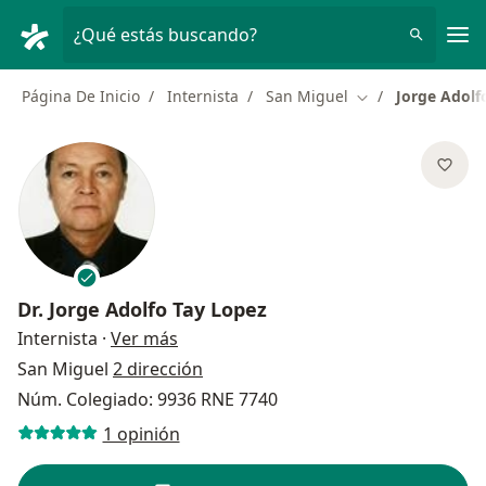
Men
¿Qué estás buscando?
Página De Inicio
Internista
San Miguel
Jorge Adolf
Cambiar de ciuda
Dr.
Jorge Adolfo Tay Lopez
sobre las especializaciones
Internista
·
Ver más
San Miguel
2 dirección
Núm. Colegiado: 9936 RNE 7740
1 opinión