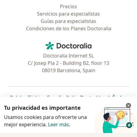
Precios
Servicios para especialistas
Guías para especialistas
Condiciones de los Planes Doctoralia
Contacto
Doctoralia - Página de inicio
Doctoralia Internet SL
C/ Josep Pla 2 - Building B2, floor 13
08019 Barcelona, Spain
se abre en una nueva pestaña
se abre en una nueva pestaña
se abre en una nueva pestaña
se abre en una nueva pes
se abre en 
se a
Polska
,
Türkiye
,
España
,
Italia
,
Deutschland
,
Česko
,
se abre en una nueva pestaña
se abre en una nueva pestaña
se abre en una nueva pestaña
se abre en una nueva p
se abre en 
se abr
Portugal
,
México
,
Chile
,
Brasil
,
Argentina
,
Perú
,
Tu privacidad es importante
se abre en una nueva pe
Colombia
Usamos cookies para ofrecerte una
mejor experiencia.
www.doctoralia.pe © 2026 - Encuentra tu
Leer más
.
especialista y agenda cita