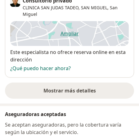
Consultorio privado
CLINICA SAN JUDAS TADEO, SAN MIGUEL,
San
Miguel
Ampliar
se abre en una nueva pestañ
Disponibilidad
Este especialista no ofrece reserva online en esta
dirección
¿Qué puedo hacer ahora?
Mostrar más detalles
sobre la dirección
Aseguradoras aceptadas
Se aceptan aseguradoras, pero la cobertura varía
según la ubicación y el servicio.