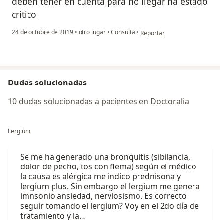
deben tener en cuenta para no llegar ha estado
crítico
en opinión del usuario Cuent
24 de octubre de 2019
•
otro lugar
•
Consulta
•
Reportar
Dudas solucionadas
10 dudas solucionadas a pacientes en Doctoralia
Lergium
Se me ha generado una bronquitis (sibilancia,
dolor de pecho, tos con flema) según el médico
la causa es alérgica me indico prednisona y
lergium plus. Sin embargo el lergium me genera
imnsonio ansiedad, nerviosismo. Es correcto
seguir tomando el lergium? Voy en el 2do día de
tratamiento y la…