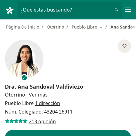
Men
¿Qué estás buscando?
Página De Inicio
Otorrino
Pueblo Libre
Ana Sandova
Cambiar de ciuda
Dra.
Ana Sandoval Valdiviezo
sobre las especializaciones
Otorrino
·
Ver más
Pueblo Libre
1 dirección
Núm. Colegiado: 43204 26911
213 opinión