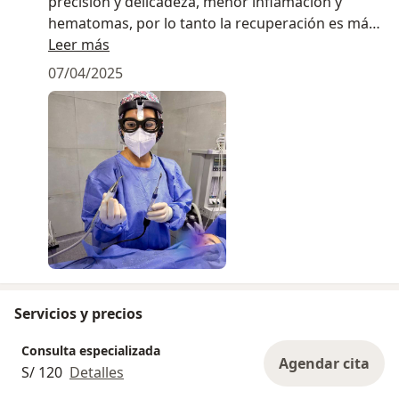
precisión y delicadeza, menor inflamación y
hematomas, por lo tanto la recuperación es más
rápida. Lo uso en mis cirugías.
Leer más
07/04/2025
Servicios y precios
Consulta especializada
Agendar cita
S/ 120
Detalles