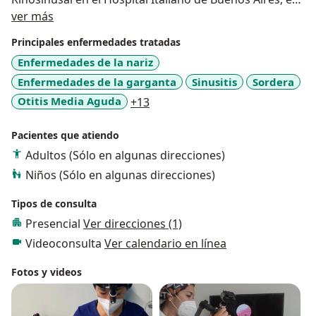
Acerca de mí
el área de oído en Instituto Portmann y Hospital CHU
ver más
de Bordeaux, Francia. Fellowship en Rinoplastia
Principales enfermedades tratadas
funcional y estética en RhinoFace Academy, Brasil.
Enfermedades de la nariz
Estoy comprometida siempre en el aprendizaje y
Enfermedades de la garganta
Sinusitis
Sordera
potenciación de mis capacidades con el fin de brindar
una atención de calidad y calidez a mis pacientes.
a11y_sr_more_diseases
Otitis Media Aguda
+13
Pacientes que atiendo
Adultos (Sólo en algunas direcciones)
Niños (Sólo en algunas direcciones)
Tipos de consulta
Presencial
Ver direcciones (1)
Videoconsulta
Ver calendario en línea
Fotos y videos