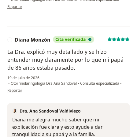
en opinión del usuario Jfll
Reportar
Diana Monzón
Cita verificada
D
La Dra. explicó muy detallado y se hizo
entender muy claramente por lo que mi papá
de 86 años estaba pasado.
19 de julio de 2026
•
Otorrinolaringología Dra Ana Sandoval
•
Consulta especializada
•
en opinión del usuario Diana Monzón
Reportar
Dra. Ana Sandoval Valdiviezo
Diana me alegra mucho saber que mi
explicación fue clara y esto ayude a dar
tranquilidad a su papá y a la familia.