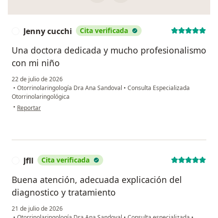
Jenny cucchi
Cita verificada
J
Una doctora dedicada y mucho profesionalismo
con mi niño
22 de julio de 2026
•
Otorrinolaringología Dra Ana Sandoval
•
Consulta Especializada
Otorrinolaringológica
en opinión del usuario Jenny cucchi
•
Reportar
Jfll
Cita verificada
J
Buena atención, adecuada explicación del
diagnostico y tratamiento
21 de julio de 2026
•
Otorrinolaringología Dra Ana Sandoval
•
Consulta especializada
•