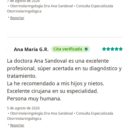
7 de agosto de 2026
•
Otorrinolaringología Dra Ana Sandoval
•
Consulta Especializada
Otorrinolaringológica
en opinión del usuario Moisés Cedeño
•
Reportar
Ana María G.R.
Cita verificada
A
La doctora Ana Sandoval es una excelente
profesional, súper acertada en su diagnóstico y
tratamiento.
La he recomendado a mis hijos y nietos.
Excelente cirujana en su especialidad.
Persona muy humana.
5 de agosto de 2026
•
Otorrinolaringología Dra Ana Sandoval
•
Consulta Especializada
Otorrinolaringológica
en opinión del usuario Ana María G.R.
•
Reportar