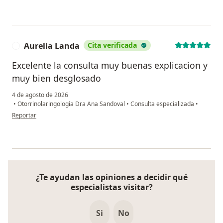
Aurelia Landa
Cita verificada
A
Excelente la consulta muy buenas explicacion y
muy bien desglosado
4 de agosto de 2026
•
Otorrinolaringología Dra Ana Sandoval
•
Consulta especializada
•
en opinión del usuario Aurelia Landa
Reportar
¿Te ayudan las opiniones a decidir qué
especialistas visitar?
Si
No