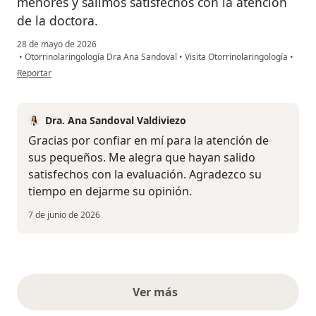
menores y salimos satisfechos con la atención
de la doctora.
28 de mayo de 2026
•
Otorrinolaringología Dra Ana Sandoval
•
Visita Otorrinolaringología
•
en opinión del usuario AAO
Reportar
Dra. Ana Sandoval Valdiviezo
Gracias por confiar en mí para la atención de
sus pequeños. Me alegra que hayan salido
satisfechos con la evaluación. Agradezco su
tiempo en dejarme su opinión.
7 de junio de 2026
Ver más
opiniones anteriores