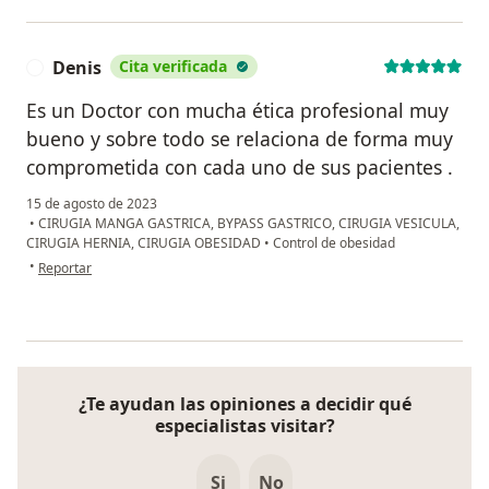
Denis
Cita verificada
D
Es un Doctor con mucha ética profesional muy
bueno y sobre todo se relaciona de forma muy
comprometida con cada uno de sus pacientes .
15 de agosto de 2023
•
CIRUGIA MANGA GASTRICA, BYPASS GASTRICO, CIRUGIA VESICULA,
CIRUGIA HERNIA, CIRUGIA OBESIDAD
•
Control de obesidad
en opinión del usuario Denis
•
Reportar
¿Te ayudan las opiniones a decidir qué
especialistas visitar?
Si
No