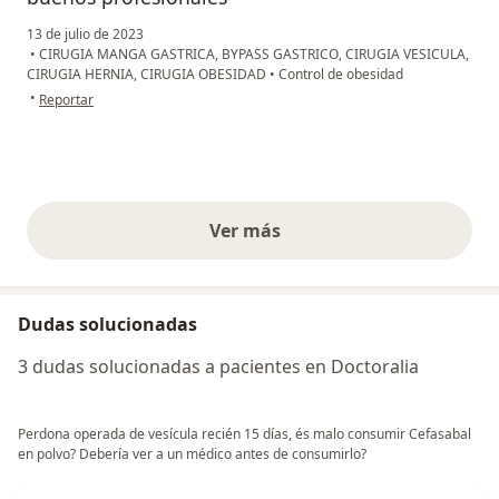
13 de julio de 2023
•
CIRUGIA MANGA GASTRICA, BYPASS GASTRICO, CIRUGIA VESICULA,
CIRUGIA HERNIA, CIRUGIA OBESIDAD
•
Control de obesidad
en opinión del usuario Ronal salcedo
•
Reportar
Ver más
opiniones anteriores
Dudas solucionadas
3 dudas solucionadas a pacientes en Doctoralia
Perdona operada de vesícula recién 15 días, és malo consumir Cefasabal
en polvo? Debería ver a un médico antes de consumirlo?