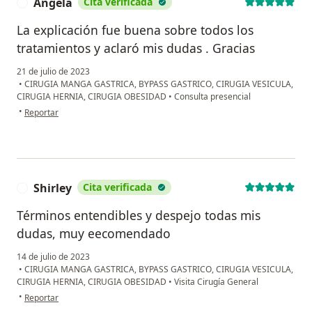
Angela
Cita verificada
A
La explicación fue buena sobre todos los
tratamientos y aclaró mis dudas . Gracias
21 de julio de 2023
•
CIRUGIA MANGA GASTRICA, BYPASS GASTRICO, CIRUGIA VESICULA,
CIRUGIA HERNIA, CIRUGIA OBESIDAD
•
Consulta presencial
en opinión del usuario Angela
•
Reportar
Shirley
Cita verificada
S
Términos entendibles y despejo todas mis
dudas, muy eecomendado
14 de julio de 2023
•
CIRUGIA MANGA GASTRICA, BYPASS GASTRICO, CIRUGIA VESICULA,
CIRUGIA HERNIA, CIRUGIA OBESIDAD
•
Visita Cirugía General
en opinión del usuario Shirley
•
Reportar