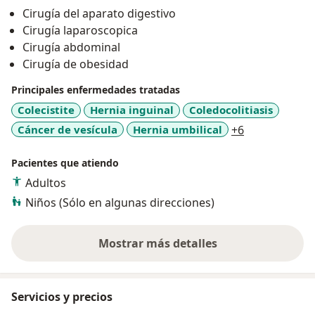
saludable, y decirle adiós al sobrepeso y obesidad.
Cirugía del aparato digestivo
Recuerda! que la obesidad es una enfermedad y está
Cirugía laparoscopica
asociada a la diabetes, hipertensión, dislipidemia,
Cirugía abdominal
enfermedades cardiovasculares, enfermedad renal
Cirugía de obesidad
crónica, hígado graso, síndrome ovario poliquístico,
asma, apnea obstructiva del sueño, entre otras. .
Principales enfermedades tratadas
Colecistite
Hernia inguinal
Coledocolitiasis
MIEMBRO DE SOCIEDADES MEDICAS NACIONALES E
a11y_sr_more
Cáncer de vesícula
Hernia umbilical
+6
INTERNACIONALES
Pacientes que atiendo
Adultos
Niños (Sólo en algunas direcciones)
Mostrar más detalles
sobre la experiencia
Servicios y precios