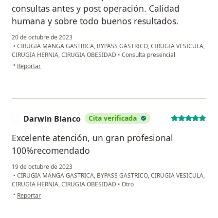
consultas antes y post operación. Calidad
humana y sobre todo buenos resultados.
20 de octubre de 2023
•
CIRUGIA MANGA GASTRICA, BYPASS GASTRICO, CIRUGIA VESICULA,
CIRUGIA HERNIA, CIRUGIA OBESIDAD
•
Consulta presencial
en opinión del usuario SSAP
•
Reportar
Darwin Blanco
Cita verificada
D
Excelente atención, un gran profesional
100%recomendado
19 de octubre de 2023
•
CIRUGIA MANGA GASTRICA, BYPASS GASTRICO, CIRUGIA VESICULA,
CIRUGIA HERNIA, CIRUGIA OBESIDAD
•
Otro
en opinión del usuario Darwin Blanco
•
Reportar