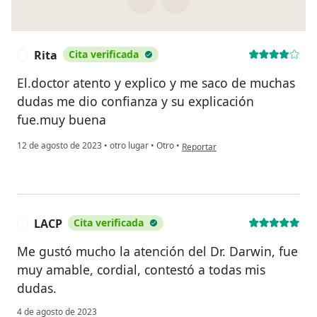
Rita
Cita verificada
R
El.doctor atento y explico y me saco de muchas
dudas me dio confianza y su explicación
fue.muy buena
en opinión del usuario Rita
12 de agosto de 2023
•
otro lugar
•
Otro
•
Reportar
LACP
Cita verificada
L
Me gustó mucho la atención del Dr. Darwin, fue
muy amable, cordial, contestó a todas mis
dudas.
4 de agosto de 2023