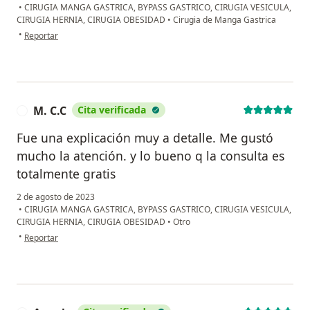
•
CIRUGIA MANGA GASTRICA, BYPASS GASTRICO, CIRUGIA VESICULA,
CIRUGIA HERNIA, CIRUGIA OBESIDAD
•
Cirugia de Manga Gastrica
en opinión del usuario LACP
•
Reportar
M. C.C
Cita verificada
M
Fue una explicación muy a detalle. Me gustó
mucho la atención. y lo bueno q la consulta es
totalmente gratis
2 de agosto de 2023
•
CIRUGIA MANGA GASTRICA, BYPASS GASTRICO, CIRUGIA VESICULA,
CIRUGIA HERNIA, CIRUGIA OBESIDAD
•
Otro
en opinión del usuario M. C.C
•
Reportar