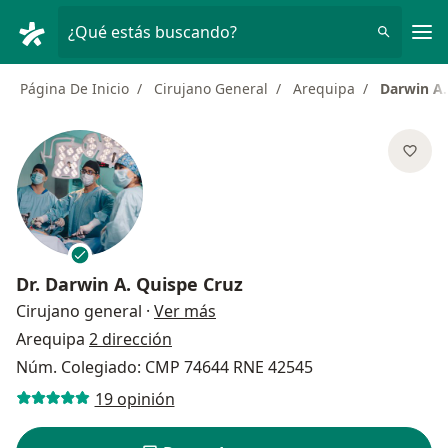
Men
¿Qué estás buscando?
Página De Inicio
Cirujano General
Arequipa
Darwin A.
Dr.
Darwin A. Quispe Cruz
sobre las especializaciones
Cirujano general
·
Ver más
Arequipa
2 dirección
Núm. Colegiado: CMP 74644 RNE 42545
19 opinión